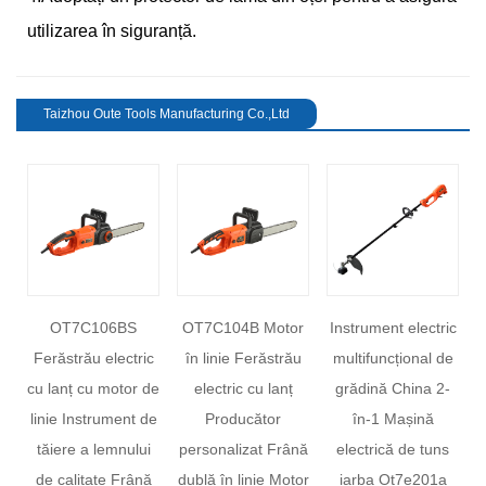
utilizarea în siguranță.
Taizhou Oute Tools Manufacturing Co.,Ltd
OT7C106BS
OT7C104B Motor
Instrument electric
c
Ferăstrău electric
în linie Ferăstrău
multifuncțional de
M
cu lanț cu motor de
electric cu lanț
grădină China 2-
revious
ru
linie Instrument de
Producător
în-1 Mașină
tăiere a lemnului
personalizat Frână
electrică de tuns
de calitate Frână
dublă în linie Motor
iarba Ot7e201a