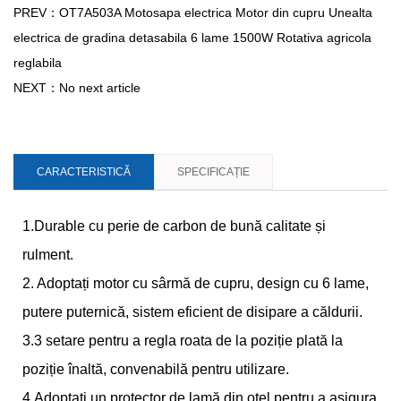
PREV：OT7A503A Motosapa electrica Motor din cupru Unealta
electrica de gradina detasabila 6 lame 1500W Rotativa agricola
reglabila
NEXT：No next article
CARACTERISTICĂ
SPECIFICAȚIE
1.Durable cu perie de carbon de bună calitate și
rulment.
2. Adoptați motor cu sârmă de cupru, design cu 6 lame,
putere puternică, sistem eficient de disipare a căldurii.
3.3 setare pentru a regla roata de la poziție plată la
poziție înaltă, convenabilă pentru utilizare.
4.Adoptați un protector de lamă din oțel pentru a asigura