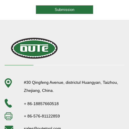
#30 Qingfeng Avenue, districtul Huangyan, Taizhou,
Zhejiang, China.
+ 86-18857660518
+ 86-576-81122859
sales@outetool.com